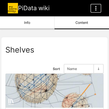
PiData wiki
Info
Content
Shelves
Sort
Name