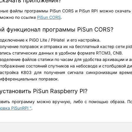
 скачать приложения?
ные файлы программы PiSun CORS и PiSun RPI можно скачать
можно по ссылке
PiSun CORS
.
ой функционал программы PiSun CORS?
одключение к PiGO Lite / PiHatel и его настройка.
олучение поправок и отправка их на бесплатный кастер сети pid
апись статических данных в удобном формате RTCM3, CNB.
азделение файлов статики по часам для удобства архивации и а
тображение состояний спутников на небосводе и столбцовой д
астройка K803 для получения сигнала синхронизации врем
ифференциальных поправок.
установить PiSun Raspberry PI?
овить программу можно вручную, либо с помощью образа. По
овка PiSunRPI "
.