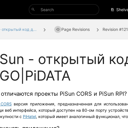
Shelv
- открытый код д...
Page Revisions
Revision #12
iSun - открытый ко
iGO|PiDATA
отличаются проекты PiSun CORS и PiSun RPI?
 CORS
версия приложения, предназначенная для использова
и веб интерфейса, который доступен на 80-ом порту устройств
окупности с
PiHatel
, который имеет аналогичный функционал, что 