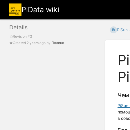
PiData wiki
Details
PiSun 
Revision #3
Created
2 years ago
by
Полина
P
P
Чем 
PiSun
помощ
в сов