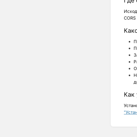
Где
Исход
CORS 
Как
П
П
З
Р
О
Н
д
Как 
Устан
"Устан