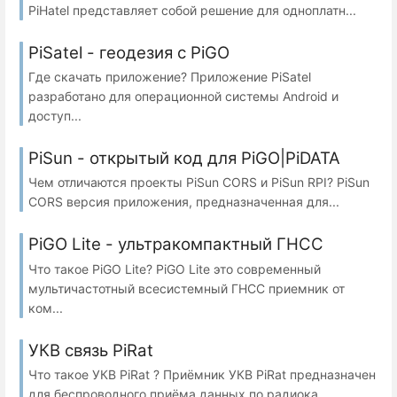
PiHatel представляет собой решение для одноплатн...
PiSatel - геодезия с PiGO
Где скачать приложение? Приложение PiSatel
разработано для операционной системы Android и
доступ...
PiSun - открытый код для PiGO|PiDATA
Чем отличаются проекты PiSun CORS и PiSun RPI? PiSun
CORS версия приложения, предназначенная для...
PiGO Lite - ультракомпактный ГНСС
Что такое PiGO Lite? PiGO Lite это современный
мультичастотный всесистемный ГНСС приемник от
ком...
УКВ связь PiRat
Что такое УКВ PiRat ? Приёмник УКВ PiRat предназначен
для беспроводного приёма данных по радиока...