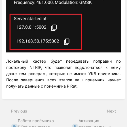
Локальный кастер будет передавать поправки по
протоколу NTRIP, что позволит подключаться к нему
даже тем роверам, которые не имеют УКВ приемника.
После завершения всех этапов ваш приемник начнет
получать данные c приёмника PiRat.
Enter
section
select
Previous
Next
mode
Работа приёмника
Активация
PiRat в качестве
дополнительных