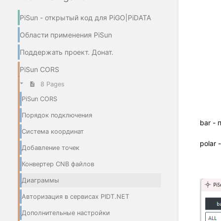
PiSun - открытый код для PiGO|PiDATA
Области применения PiSun
Поддержать проект. Донат.
PiSun CORS
8 Pages
PiSun CORS
Порядок подключения
bar -
Система координат
polar
Добавление точек
Конвертер CNB файлов
Диаграммы
Авторизация в сервисах PIDT.NET
Дополнительные настройки