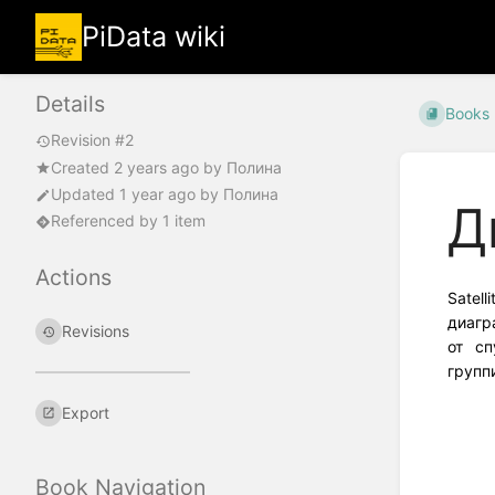
PiData wiki
Details
Books
Revision #2
Created
2 years ago
by
Полина
Updated
1 year ago
by
Полина
Д
Referenced by 1 item
Actions
Satel
диагр
Revisions
от сп
групп
Export
Book Navigation