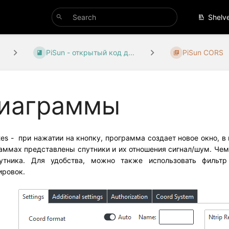
Shelv
PiSun - открытый код д...
PiSun CORS
иаграммы
lites - при нажатии на кнопку, программа создает новое окно, 
аммах представлены спутники и их отношения сигнал/шум. Чем
утника. Для удобства, можно также использовать фильт
ировок.