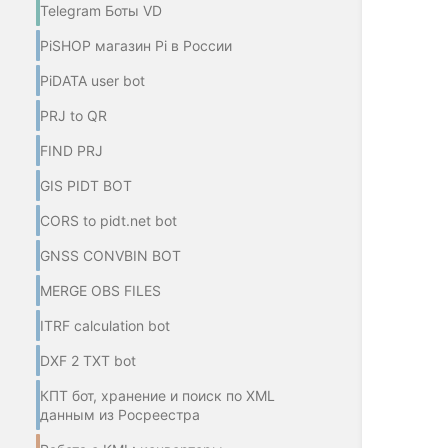
Telegram Боты VD
PiSHOP магазин Pi в России
PiDATA user bot
PRJ to QR
FIND PRJ
GIS PIDT BOT
CORS to pidt.net bot
GNSS CONVBIN BOT
MERGE OBS FILES
ITRF calculation bot
DXF 2 TXT bot
КПТ бот, хранение и поиск по XML
данным из Росреестра