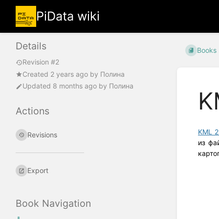
PiData wiki
Details
Books
Revision #2
Created
2 years ago
by
Полина
Updated
8 months ago
by
Полина
K
Actions
KML 2
Revisions
из фа
карто
Export
Book Navigation