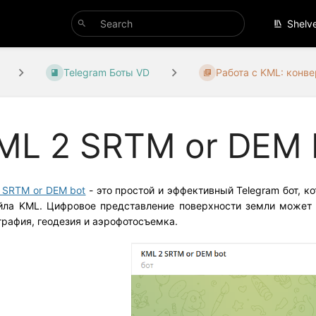
Shelv
Telegram Боты VD
Работа с KML: конв
ML 2 SRTM or DEM 
 SRTM or DEM bot
- это простой и эффективный Telegram бот, к
йла KML. Цифровое представление поверхности земли может 
графия, геодезия и аэрофотосъемка.