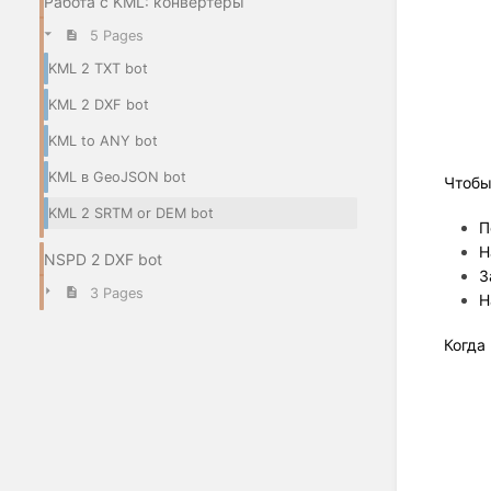
Работа с KML: конвертеры
5 Pages
KML 2 TXT bot
KML 2 DXF bot
KML to ANY bot
KML в GeoJSON bot
Чтобы
KML 2 SRTM or DEM bot
П
Н
NSPD 2 DXF bot
З
3 Pages
Н
Когда