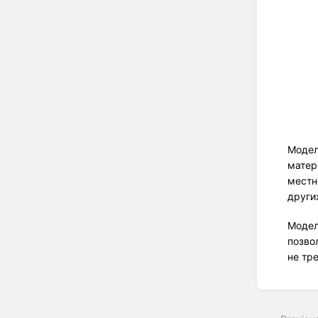
Модел
матер
местн
други
Модел
позво
не тр
Enter
section
select