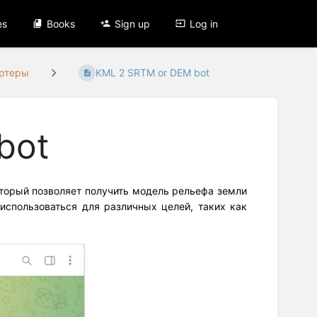
es
Books
Sign up
Log in
ертеры
KML 2 SRTM or DEM bot
bot
оторый позволяет получить модель рельефа земли
использоваться для различных целей, таких как