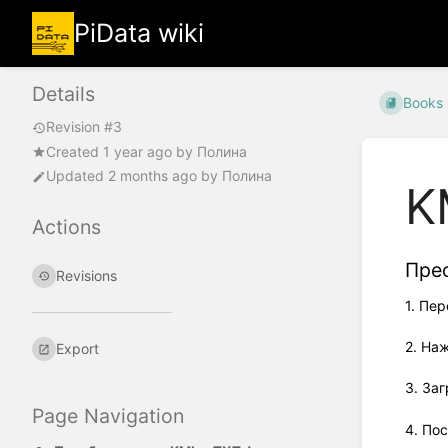
PiData wiki
Details
Books
Revision #3
Created
1 year ago
by
Полина
Updated
2 months ago
by
Полина
K
Actions
Пре
Revisions
1. Пе
2. Наж
Export
3. За
Page Navigation
4. По