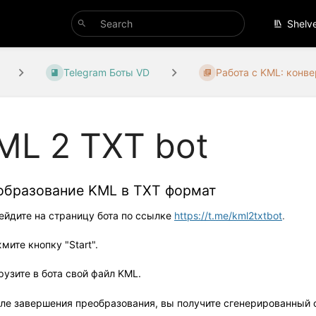
Shelv
Telegram Боты VD
Работа с KML: конв
ML 2 TXT bot
образование KML в TXT формат
рейдите на страницу бота по ссылке
https://t.me/kml2txtbot
.
мите кнопку "Start".
грузите в бота свой файл KML.
сле завершения преобразования, вы получите сгенерированный 