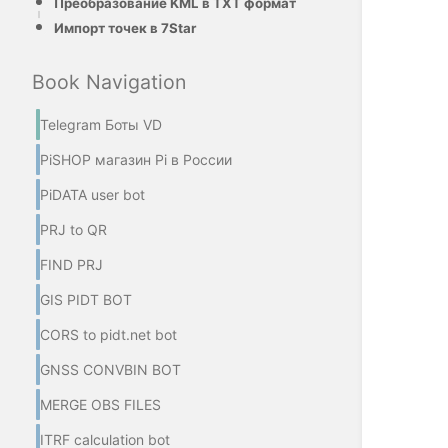
Преобразование KML в TXT формат
Импорт точек в 7Star
Book Navigation
Telegram Боты VD
PiSHOP магазин Pi в России
PiDATA user bot
PRJ to QR
FIND PRJ
GIS PIDT BOT
CORS to pidt.net bot
GNSS CONVBIN BOT
MERGE OBS FILES
ITRF calculation bot