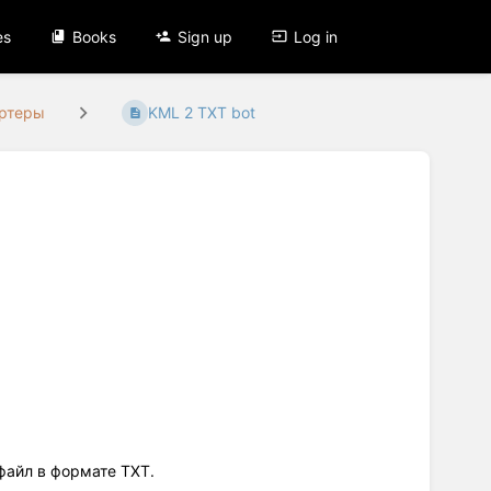
es
Books
Sign up
Log in
ертеры
KML 2 TXT bot
файл в формате TXT.