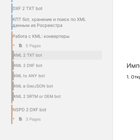
DXF 2 TXT bot
КПТ бот, хранение и поиск по XML
данным из Росреестра
Работа с KML: конвертеры
5 Pages
KML 2 TXT bot
Импо
KML 2 DXF bot
KML to ANY bot
1. От
KML в GeoJSON bot
KML 2 SRTM or DEM bot
NSPD 2 DXF bot
3 Pages