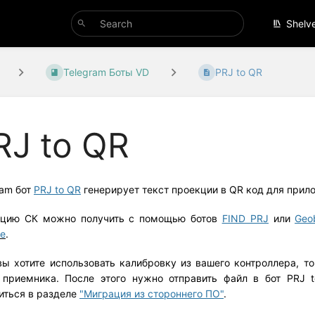
Shelv
Telegram Боты VD
PRJ to QR
RJ to QR
ram бот
PRJ to QR
генерирует текст проекции в QR код для при
цию СК можно получить с помощью ботов
FIND PRJ
или
Geo
е
.
вы хотите использовать калибровку из вашего контроллера, т
приемника. После этого нужно отправить файл в бот PRJ t
иться в разделе
"Миграция из стороннего ПО"
.