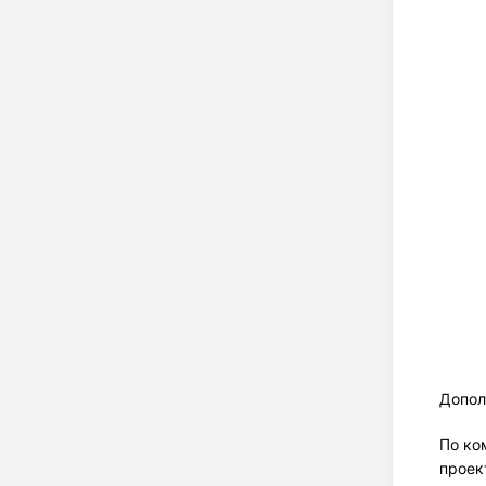
Допол
По ко
проек