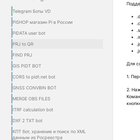
Подде
Telegram Боты VD
.
PiSHOP магазин Pi в России
.
.
PiDATA user bot
.
PRJ to QR
.
.
FIND PRJ
Для с
GIS PIDT BOT
1. Пе
CORS to pidt.net bot
GNSS CONVBIN BOT
2. На
Коман
MERGE OBS FILES
кнопк
ITRF calculation bot
DXF 2 TXT bot
КПТ бот, хранение и поиск по XML
данным из Росреестра