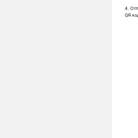
4. От
QR ко