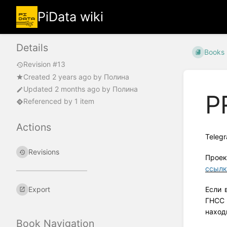
PiData wiki
Details
Books
Revision #13
Created
2 years ago
by
Полина
Updated
2 months ago
by
Полина
P
Referenced by 1 item
Actions
Teleg
Revisions
Проек
ссылк
Export
Если 
ГНСС 
наход
Book Navigation