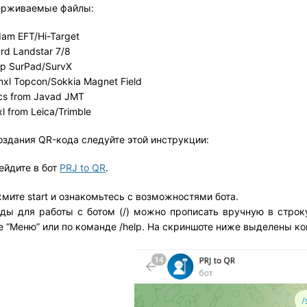
рживаемые файлы:
dam EFT/Hi-Target
crd Landstar 7/8
sp SurPad/SurvX
mxl Topcon/Sokkia Magnet Field
jcs from Javad JMT
jxl from Leica/Trimble
оздания QR-кода следуйте этой инструкции:
рейдите в бот
PRJ to QR
.
жмите start и ознакомьтесь с возможностями бота.
ды для работы с ботом (/) можно прописать вручную в строк
е “Меню” или по команде /help. На скриншоте ниже выделены к