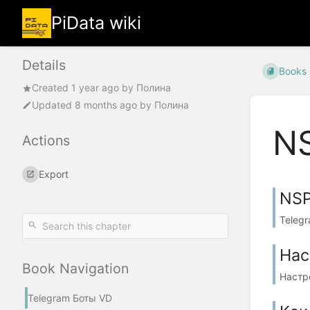
PiData wiki
Details
Books
Created
1 year ago
by
Полина
Updated
8 months ago
by
Полина
NS
Actions
Export
NSP
Teleg
Нас
Book Navigation
Настр
Telegram Боты VD