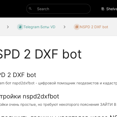
Shelv
Telegram Боты VD
NSPD 2 DXF bot
PD 2 DXF bot
D 2 DXF bot
ram бот nspd2dxfbot - цифровой помощник геодезистов и кадаст
тройки nspd2dxfbot
ойки очень простые, но требуют некоторого пояснения ЗАЙТИ 