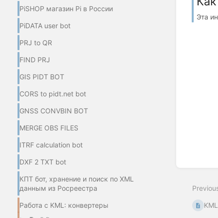
Как
PiSHOP магазин Pi в России
Эта и
PiDATA user bot
PRJ to QR
FIND PRJ
GIS PIDT BOT
CORS to pidt.net bot
GNSS CONVBIN BOT
MERGE OBS FILES
ITRF calculation bot
DXF 2 TXT bot
КПТ бот, хранение и поиск по XML
данным из Росреестра
Previou
Работа с KML: конвертеры
KML